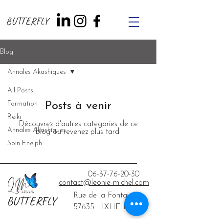
BUTTERFLY
Blog
Annales Akashiques
All Posts
Formation
Posts à venir
Reiki
Découvrez d'autres catégories de ce
Annales Akashiques
blog ou revenez plus tard.
Soin Enelph
06-37-76-20-30
contact@leonie-michel.com
Rue de la Fontaine
BUTTERFLY
57635 LIXHEIM