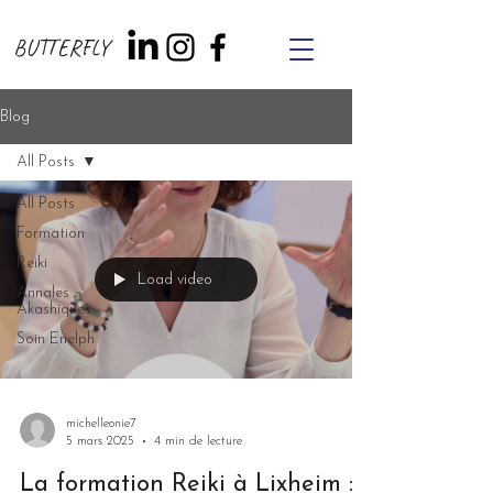
BUTTERFLY
Blog
All Posts
All Posts
Formation
Reiki
Load video
Annales
Akashiques
Soin Enelph
michelleonie7
5 mars 2025
4 min de lecture
La formation Reiki à Lixheim :