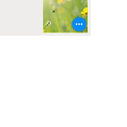
Durée d’une séance :
1h30
Chaque soin est précédé et suivi d’un
temps d’échange personnalisé.
Ces tarifs reflètent un accompagnement
personnalisé, pour t’aider à retrouver ton
énergie et ton alignement.