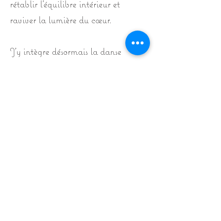
rétablir l’équilibre intérieur et
raviver la lumière du cœur.
J’y intègre désormais la danse
intuitive, comme un retour à
l’incarnation : une invitation à
habiter pleinement son corps, à
ressentir, se libérer, et se laisser
traverser par le mouvement naturel
de la vie.
Avec Butterfly, je t’invite à te
reconnecter à toi, à redevenir le
centre de ton monde, à honorer ton