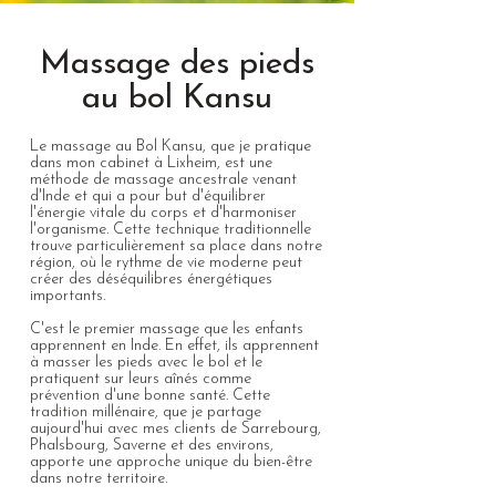
Massage des pieds
au bol Kansu
Le massage au Bol Kansu, que je pratique
dans mon cabinet à Lixheim, est une
méthode de massage ancestrale venant
d'Inde et qui a pour but d'équilibrer
l'énergie vitale du corps et d'harmoniser
l'organisme. Cette technique traditionnelle
trouve particulièrement sa place dans notre
région, où le rythme de vie moderne peut
créer des déséquilibres énergétiques
importants.
C'est le premier massage que les enfants
apprennent en Inde. En effet, ils apprennent
à masser les pieds avec le bol et le
pratiquent sur leurs aînés comme
prévention d'une bonne santé. Cette
tradition millénaire, que je partage
aujourd'hui avec mes clients de Sarrebourg,
Phalsbourg, Saverne et des environs,
apporte une approche unique du bien-être
dans notre territoire.