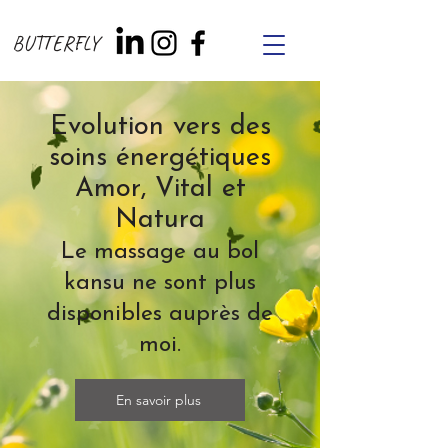
BUTTERFLY
Evolution vers des
soins énergétiques
Amor, Vital et
Natura
Le massage au bol
kansu ne sont plus
disponibles auprès de
moi.
En savoir plus